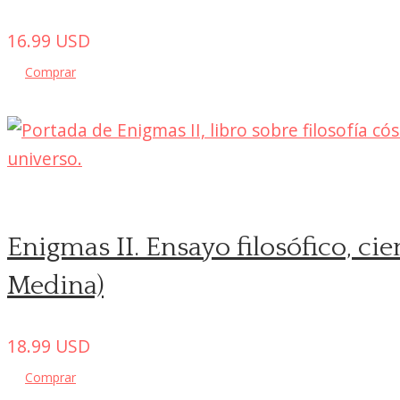
16.99
USD
Comprar
Enigmas II. Ensayo filosófico, ci
Medina)
18.99
USD
Comprar