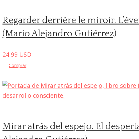
Regarder derrière le miroir. L’évei
(Mario Alejandro Gutiérrez)
24.99
USD
Comprar
Mirar atrás del espejo. El despert