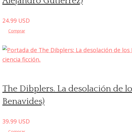
Alejandro Gutiérrez)
24.99
USD
Comprar
The Dibplers. La desolación de l
Benavides)
39.99
USD
Comprar