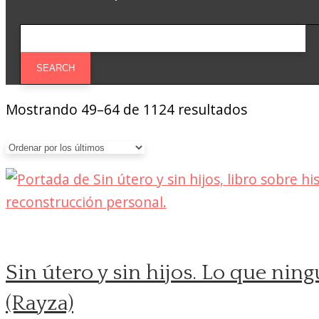
Ordenado
Mostrando 49–64 de 1124 resultados
por
los
últimos
Sin útero y sin hijos. Lo que nin
(Rayza)