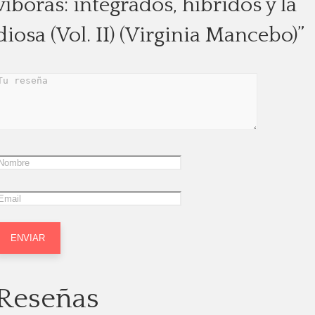
víboras: integrados, híbridos y la
diosa (Vol. II) (Virginia Mancebo)”
Reseñas