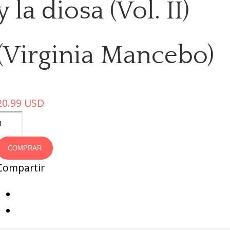
y la diosa (Vol. II)
(Virginia Mancebo)
20.99
USD
COMPRAR
Compartir