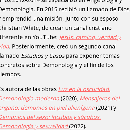
Demonología. En 2015 recibió un llamado de Dios
y emprendió una misión, junto con su esposo
Christian White, de crear un canal cristiano
diferente en YouTube:
Jesús: camino, verdad y
vida
. Posteriormente, creó un segundo canal
llamado
Estudios y Casos
para exponer temas
concretos sobre Demonología y el fin de los
tiempos.
Es autora de las obras
Luz en la oscuridad.
Demonología moderna
(2020),
Mensajeros del
engaño: demonios en piel alienígena
(2021) y
Demonios del sexo: íncubos y súcubos.
Demonología y sexualidad
(2022).