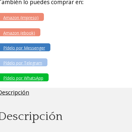
También lo puedes comprar en:
Amazon (impreso)
Amazon (ebook)
Pídelo por Messenger
Pídelo por Telegram
Pídelo por WhatsApp
Descripción
Descripción