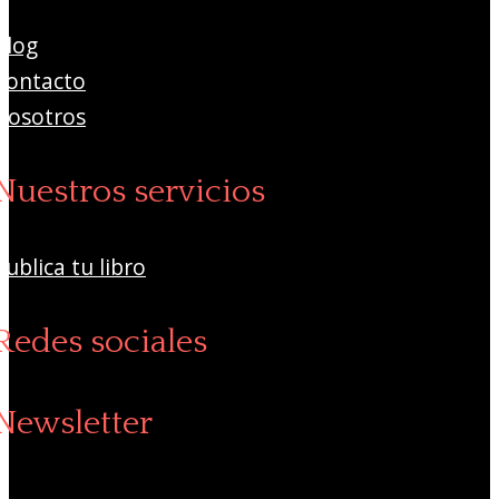
Blog
Contacto
Nosotros
Nuestros servicios
Publica tu libro
Redes sociales
Newsletter