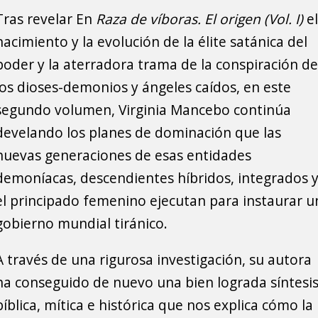
Tras revelar
En
Raza de víboras. El origen (Vol. I)
el
nacimiento y la evolución de la élite satánica del
poder y la aterradora trama de la conspiración de
los dioses-demonios y ángeles caídos, en este
segundo volumen, Virginia Mancebo continúa
develando los planes de dominación que las
nuevas generaciones de esas entidades
demoníacas, descendientes híbridos, integrados 
el principado femenino ejecutan para instaurar u
gobierno mundial tiránico.
A través de una rigurosa investigación, su autora
ha conseguido de nuevo una bien lograda síntesi
bíblica, mítica e histórica que nos explica cómo la