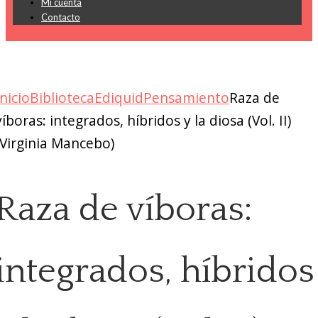
Mi cuenta
Contacto
Inicio
Biblioteca
Ediquid
Pensamiento
Raza de
víboras: integrados, híbridos y la diosa (Vol. II)
(Virginia Mancebo)
Raza de víboras:
integrados, híbridos