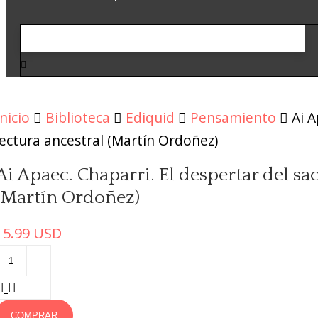
Inicio
Biblioteca
Ediquid
Pensamiento
Ai A
lectura ancestral (Martín Ordoñez)
Ai Apaec. Chaparri. El despertar del sa
(Martín Ordoñez)
15.99
USD
COMPRAR