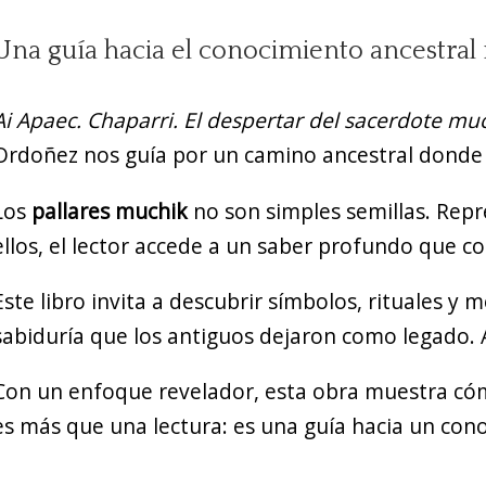
Una guía hacia el conocimiento ancestral 
Ai Apaec. Chaparri. El despertar del sacerdote mu
Ordoñez nos guía por un camino ancestral donde el
Los
pallares muchik
no son simples semillas. Repr
ellos, el lector accede a un saber profundo que c
Este libro invita a descubrir símbolos, rituales y 
sabiduría que los antiguos dejaron como legado. A
Con un enfoque revelador, esta obra muestra cóm
es más que una lectura: es una guía hacia un con