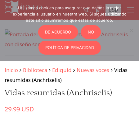
Utilizamos cookies para asegurar que damos la mejor
0
experiencia al usuario en nuestra web. Si sigues utilizando
este sitio asumiremos que estás de acuerdo.
DE ACUERDO
NO
POLÍTICA DE PRIVACIDAD
Inicio
Biblioteca
Ediquid
Nuevas voces
Vidas
resumidas (Anchriselis)
Vidas resumidas (Anchriselis)
29.99
USD