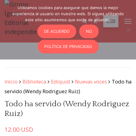
Utilizamos cookies para asegurar que damos la mejor
experiencia al usuario en nuestra web. Si sigues utilizando
0
este sitio asumiremos que estás de acuerdo.
DE ACUERDO
NO
POLÍTICA DE PRIVACIDAD
Inicio
Biblioteca
Ediquid
Nuevas voces
Todo ha
servido (Wendy Rodriguez Ruiz)
Todo ha servido (Wendy Rodriguez
Ruiz)
12.00
USD