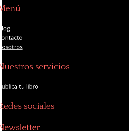
Menú
Blog
Contacto
Nosotros
Nuestros servicios
Publica tu libro
Redes sociales
Newsletter