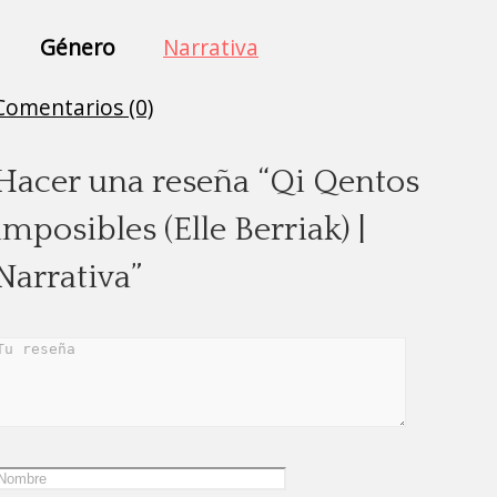
Género
Narrativa
Comentarios (0)
Hacer una reseña “Qi Qentos
imposibles (Elle Berriak) |
Narrativa”