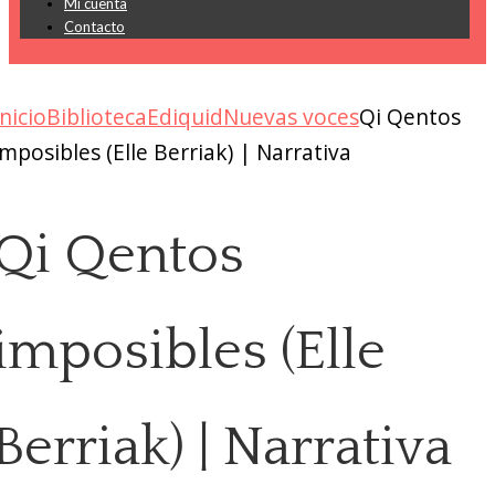
Mi cuenta
Contacto
Inicio
Biblioteca
Ediquid
Nuevas voces
Qi Qentos
imposibles (Elle Berriak) | Narrativa
Qi Qentos
imposibles (Elle
Berriak) | Narrativa