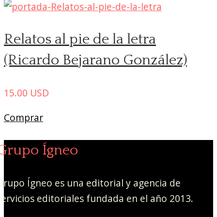
Relatos al pie de la letra
(Ricardo Bejarano González)
15.00
USD
Comprar
Grupo Ígneo
Grupo Ígneo es una editorial y agencia de
servicios editoriales fundada en el año 2013.