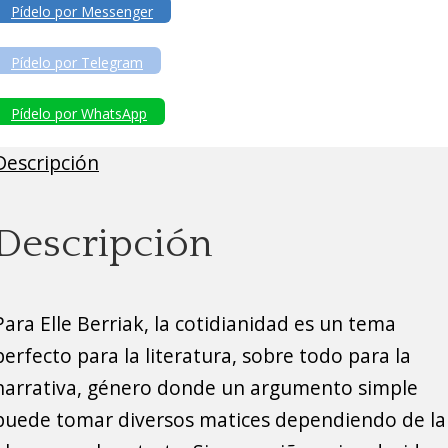
Pídelo por Messenger
Pídelo por Telegram
Pídelo por WhatsApp
Descripción
Descripción
Para Elle Berriak, la cotidianidad es un tema
perfecto para la literatura, sobre todo para la
narrativa, género donde un argumento simple
puede tomar diversos matices dependiendo de la