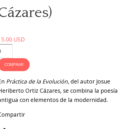
Cázares)
15.00
USD
COMPRAR
En
Práctica de la Evolución
, del autor Josue
Heriberto Ortiz Cázares, se combina la poesía
antigua con elementos de la modernidad.
Compartir