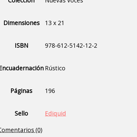
Colección
Nuevas Voces
Dimensiones
13 x 21
ISBN
978-612-5142-12-2
Encuadernación
Rústico
Páginas
196
Sello
Ediquid
Comentarios (0)