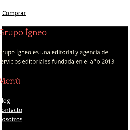
Comprar
Grupo Ígneo
Grupo Ígneo es una editorial y agencia de
servicios editoriales fundada en el año 2013.
Menú
Blog
Contacto
Nosotros