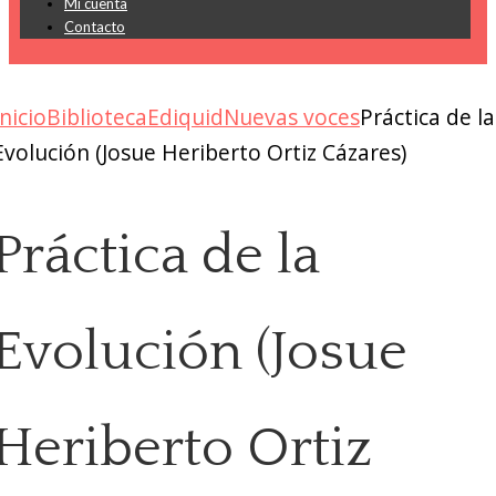
Mi cuenta
Contacto
Inicio
Biblioteca
Ediquid
Nuevas voces
Práctica de la
Evolución (Josue Heriberto Ortiz Cázares)
Práctica de la
Evolución (Josue
Heriberto Ortiz