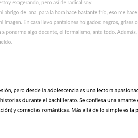
estoy exagerando, pero así de radical soy.
mi abrigo de lana, para la hora hace bastante frío, eso me ha
imagen. En casa llevo pantalones holgados: negros, grises o m
 a ponerme algo decente, el formalismo, ante todo. Además, e
ueldo.
ión, pero desde la adolescencia es una lectora apasionada
historias durante el bachillerato. Se confiesa una amante
cción) y comedias románticas. Más allá de lo simple es la