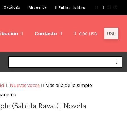
Catálogo
Mi cuenta
Publica tu libro
0.00
USD
ribución
Contacto
id
Nuevas voces
Más allá de lo simple
anameña
ple (Sahida Ravat) | Novela