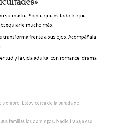
ficultades»
con su madre. Siente que es todo lo que
 obsequiarle mucho más.
se transforma frente a sus ojos. Acompáñala
.
uventud y la vida adulta, con romance, drama
e siempre. Estoy cerca de la parada de
a sus familias los domingos. Nadie trabaja ese