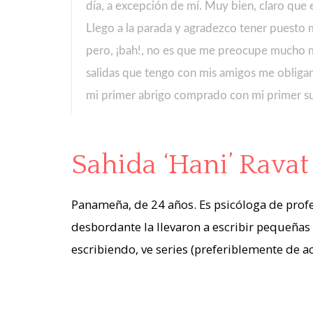
día, a excepción de mí. Muy bien, claro que 
Llego a la parada y agradezco tener puesto 
pero, ¡bah!, no es que me preocupe mucho mi 
salidas que tengo con mis amigos me obligan
mi primer abrigo comprado con mi primer s
Sahida ‘Hani’ Ravat
Panameña, de 24 años. Es psicóloga de profes
desbordante la llevaron a escribir pequeñas 
escribiendo, ve series (preferiblemente de a