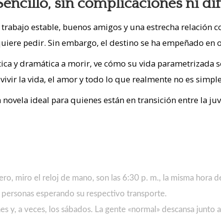
encillo, sin complicaciones ni di
n trabajo estable, buenos amigos y una estrecha relación 
 quiere pedir. Sin embargo, el destino se ha empeñado en
stica y dramática a morir, ve cómo su vida parametrizada 
ivir la vida, el amor y todo lo que realmente no es simple
 novela ideal para quienes están en transición entre la j
o, miro el reloj de mano, son las 6:30 p. m., la misma hora d
 personas esperando su respectivo transporte.
rnes y, a veces, los sábados. La gente «normal» descansa junto 