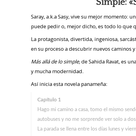
Simple: «S
Saray, a.k.a Sasy, vive su mejor momento: u
puede pedir o, mejor dicho, es todo lo que
La protagonista, divertida, ingeniosa, sarcá
en su proceso a descubrir nuevos caminos y v
Más allá de lo
simple,
de Sahida Ravat, es una
y mucha modernidad.
Así inicia esta novela panameña:
Capítulo 1
Hago mi camino a casa, tomo el mismo sender
autobuses y no me sorprende ver solo a dos
La parada se llena entre los días lunes y vie