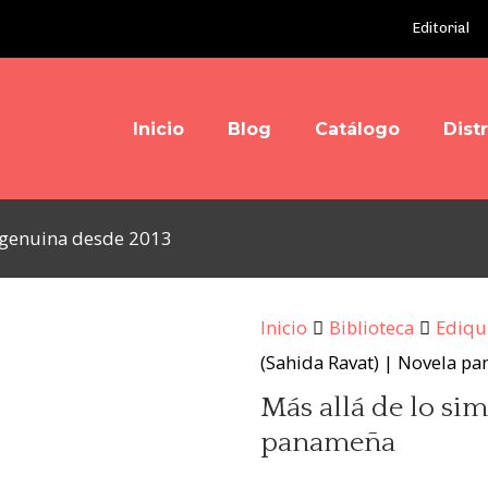
Editorial
Inicio
Blog
Catálogo
Dist
y genuina desde 2013
Inicio
Biblioteca
Ediqu
(Sahida Ravat) | Novela p
Más allá de lo sim
panameña