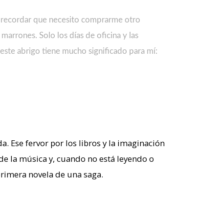
ce recordar que necesito comprarme otro
arrones. Solo los días de oficina y las
ste abrigo tiene mucho significado para mí:
. Ese fervor por los libros y la imaginación
 de la música y, cuando no está leyendo o
 primera novela de una saga.