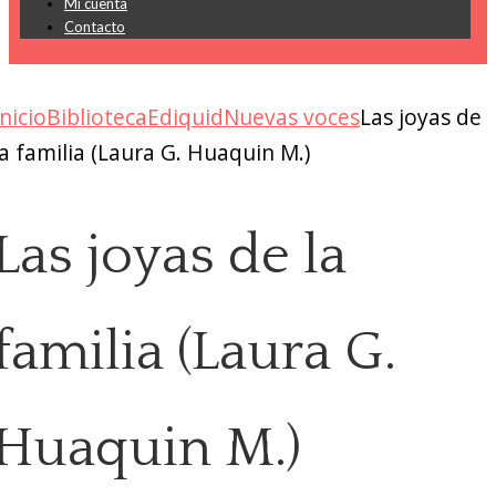
Mi cuenta
Contacto
Inicio
Biblioteca
Ediquid
Nuevas voces
Las joyas de
la familia (Laura G. Huaquin M.)
Las joyas de la
familia (Laura G.
Huaquin M.)