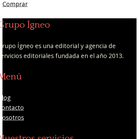
Comprar
Grupo Ígneo
Grupo Ígneo es una editorial y agencia de
servicios editoriales fundada en el año 2013.
Menú
Blog
Contacto
Nosotros
Nuestros servicios