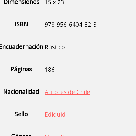
Dimensiones
15 x 23
ISBN
978-956-6404-32-3
Encuadernación
Rústico
Páginas
186
Nacionalidad
Autores de Chile
Sello
Ediquid