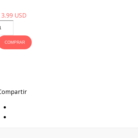
13.99
USD
COMPRAR
Compartir