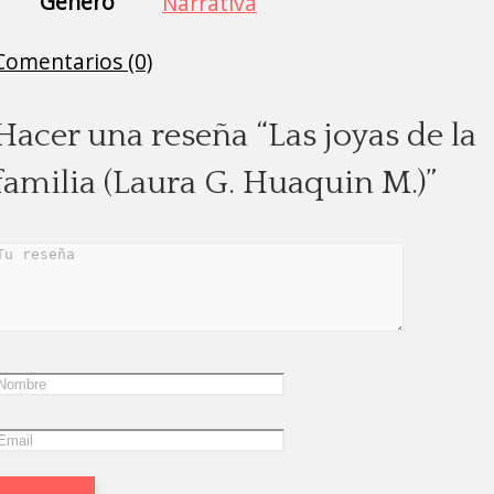
Género
Narrativa
Comentarios (0)
Hacer una reseña “Las joyas de la
familia (Laura G. Huaquin M.)”