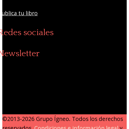
Publica tu libro
Redes sociales
Newsletter
©2013-2026 Grupo Ígneo. Todos los derechos
reservados.
Condiciones e información legal
y