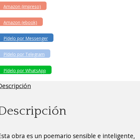
Amazon (impreso)
Amazon (ebook)
Pídelo por Messenger
Pídelo por Telegram
Pídelo por WhatsApp
Descripción
Descripción
Esta obra es un poemario sensible e inteligente,