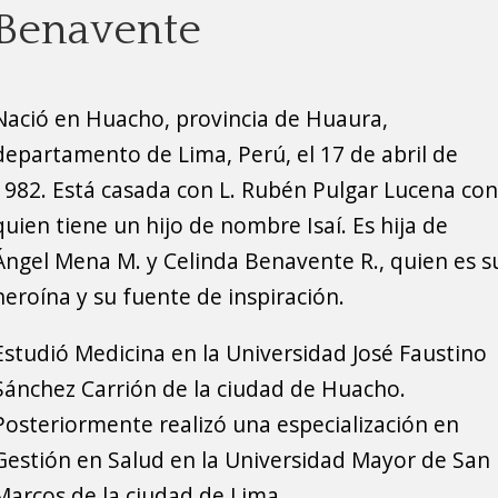
Benavente
Nació en Huacho, provincia de Huaura,
departamento de Lima, Perú, el 17 de abril de
1982. Está casada con L. Rubén Pulgar Lucena con
quien tiene un hijo de nombre Isaí. Es hija de
Ángel Mena M. y Celinda Benavente R., quien es s
heroína y su fuente de inspiración.
Estudió Medicina en la Universidad José Faustino
Sánchez Carrión de la ciudad de Huacho.
Posteriormente realizó una especialización en
Gestión en Salud en la Universidad Mayor de San
Marcos de la ciudad de Lima.