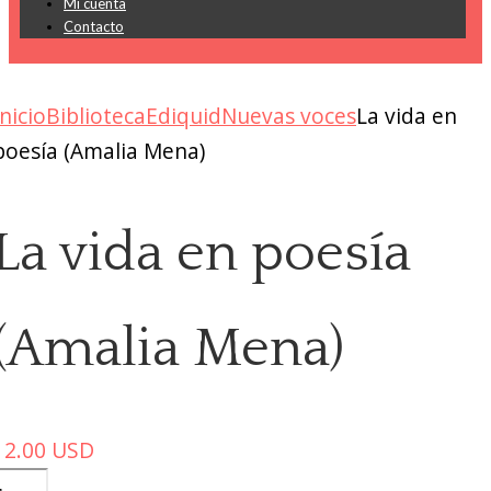
Mi cuenta
Contacto
Inicio
Biblioteca
Ediquid
Nuevas voces
La vida en
poesía (Amalia Mena)
La vida en poesía
(Amalia Mena)
12.00
USD