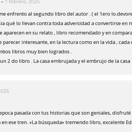
e
–
1 febrero, 2025
e enfrento al segundo libro del autor . ( el 1ero lo.devore
sía qué lo llevan contra toda adversidad a convertirse en m
 aparecen en su relato , libro recomendado y en compara
e parecer interesante, en la lectura como en la vida , cada
ambos libros muy bien logrados .
n 2 do libro . La casa embrujada y el embrujo de la casa
2025
epoca pasada con tus historias que son geniales, disfrut
a en ese tren. «La búsqueda» tremendo libro, excelente Ed