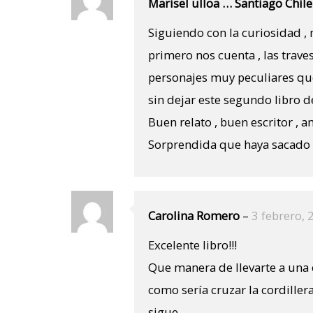
Marisel ulloa … Santiago Chil
Siguiendo con la curiosidad , m
primero nos cuenta , las trave
personajes muy peculiares que
sin dejar este segundo libro d
Buen relato , buen escritor , 
Sorprendida que haya sacado u
Carolina Romero
–
3 febrero, 
Excelente libro!!!
Que manera de llevarte a una 
como sería cruzar la cordiller
sigue…