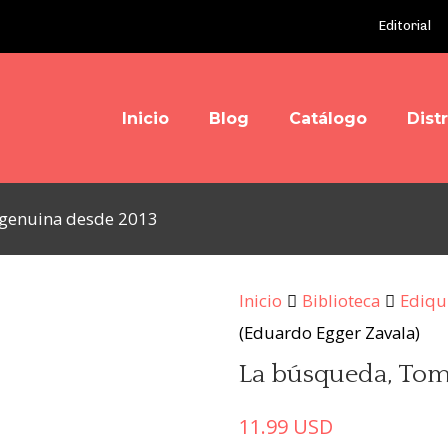
Editorial
Inicio
Blog
Catálogo
Dist
y genuina desde 2013
Inicio
Biblioteca
Ediqu
(Eduardo Egger Zavala)
La búsqueda, Tom
11.99
USD