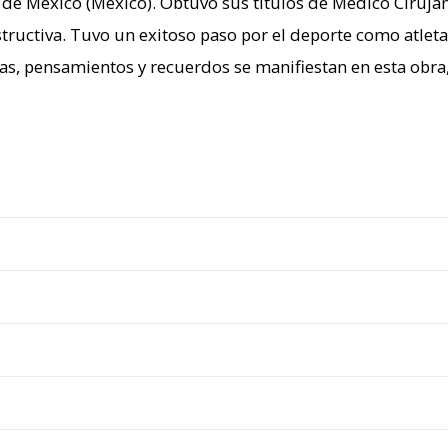
de México (México). Obtuvo sus títulos de Médico Cirujan
structiva. Tuvo un exitoso paso por el deporte como atleta 
ias, pensamientos y recuerdos se manifiestan en esta obr