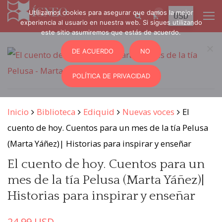
Utilizamos cookies para asegurar que damos la mejor
0
experiencia al usuario en nuestra web. Si sigues utilizando
este sitio asumiremos que estás de acuerdo.
DE ACUERDO
NO
POLÍTICA DE PRIVACIDAD
Inicio
Biblioteca
Ediquid
Nuevas voces
El
cuento de hoy. Cuentos para un mes de la tía Pelusa
(Marta Yáñez)| Historias para inspirar y enseñar
El cuento de hoy. Cuentos para un
mes de la tía Pelusa (Marta Yáñez)|
Historias para inspirar y enseñar
24.99
USD