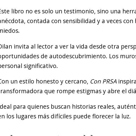
Este libro no es solo un testimonio, sino una her
anécdota, contada con sensibilidad y a veces con 
miedos.
Dilan invita al lector a ver la vida desde otra pers
oportunidades de autodescubrimiento. Los muros 
personal significativo.
Con un estilo honesto y cercano,
Con PRSA
inspir
transformadora que rompe estigmas y abre el diá
Ideal para quienes buscan historias reales, autén
en los lugares más difíciles puede florecer la luz.