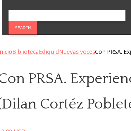
Inicio
Biblioteca
Ediquid
Nuevas voces
Con PRSA. Exp
Con PRSA. Experienc
(Dilan Cortéz Poblet