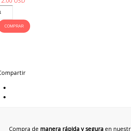
12.00
USD
COMPRAR
Compartir
Compra de
manera rápida y segura
en nuestr