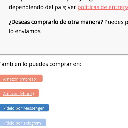
dependiendo del país; ver
políticas de entreg
¿Deseas comprarlo de otra manera?
Puedes pe
lo enviamos.
También lo puedes comprar en:
Amazon (impreso)
Amazon (ebook)
Pídelo por Messenger
Pídelo por Telegram