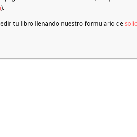
a
).
dir tu libro llenando nuestro formulario de
soli