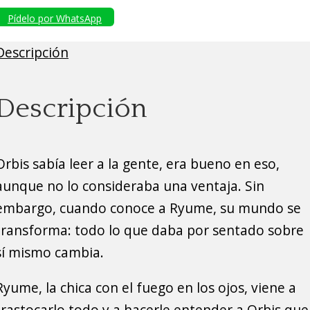
Pídelo por WhatsApp
Descripción
Descripción
Orbis sabía leer a la gente, era bueno en eso,
aunque no lo consideraba una ventaja. Sin
embargo, cuando conoce a Ryume, su mundo se
transforma: todo lo que daba por sentado sobre
sí mismo cambia.
Ryume, la chica con el fuego en los ojos, viene a
trastocarlo todo y a hacerle entender a Orbis que