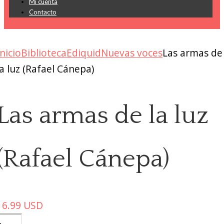
Mi cuenta
Contacto
Inicio
Biblioteca
Ediquid
Nuevas voces
Las armas de
la luz (Rafael Cánepa)
Las armas de la luz
(Rafael Cánepa)
16.99
USD