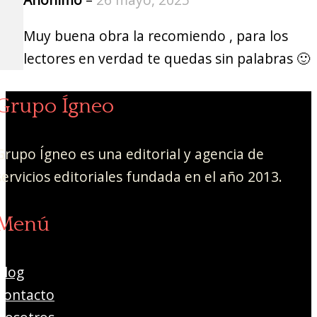
Muy buena obra la recomiendo , para los
lectores en verdad te quedas sin palabras 🙂
Grupo Ígneo
Grupo Ígneo es una editorial y agencia de
servicios editoriales fundada en el año 2013.
Menú
Blog
Contacto