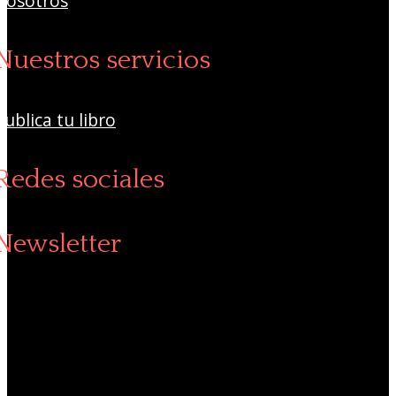
Nosotros
Nuestros servicios
Publica tu libro
Redes sociales
Newsletter