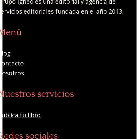
Grupo Ígneo es una editorial y agencia de
servicios editoriales fundada en el año 2013.
Menú
Blog
Contacto
Nosotros
Nuestros servicios
Publica tu libro
Redes sociales