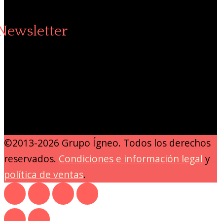
Newsletter
©2013-2026 Grupo Ígneo. Todos los derechos
reservados.
Condiciones e información legal
y
política de ventas
.