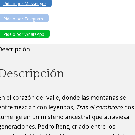
Pídelo por Messenger
Pídelo por Telegram
Pídelo por WhatsApp
Descripción
Descripción
En el corazón del Valle, donde las montañas se
entremezclan con leyendas,
Tras el sombrero
nos
sumerge en un misterio ancestral que atraviesa
generaciones. Pedro Renz, criado entre los