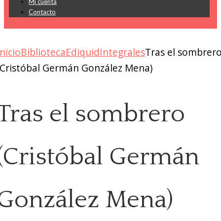
Mi cuenta
Contacto
Inicio
Biblioteca
Ediquid
Integrales
Tras el sombrer
(Cristóbal Germán González Mena)
Tras el sombrero
(Cristóbal Germán
González Mena)