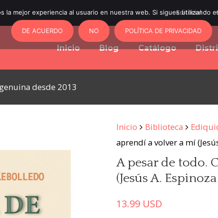
 la mejor experiencia al usuario en nuestra web. Si sigues utilizando 
Editorial
DE ACUERDO
NO
POLÍTICA DE PRIVACIDAD
Inicio
Blog
Catálogo
Distr
y genuina desde 2013
Inicio
Biblioteca
Ediqui
aprendí a volver a mí (Jesú
A pesar de todo. 
(Jesús A. Espinoz
13.99
USD