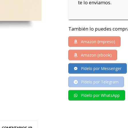
te lo enviamos.
También lo puedes compra
Amazon (impreso)
Amazon (ebook)
Pídelo por Messenger
Pídelo por Telegram
Pídelo por WhatsApp