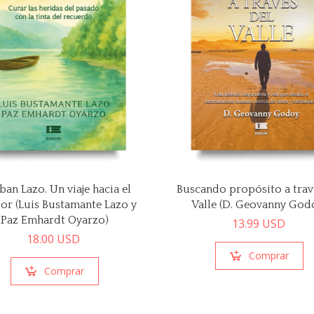
ban Lazo. Un viaje hacia el
Buscando propósito a trav
ior (Luis Bustamante Lazo y
Valle (D. Geovanny God
Paz Emhardt Oyarzo)
13.99
USD
18.00
USD
Comprar
Comprar