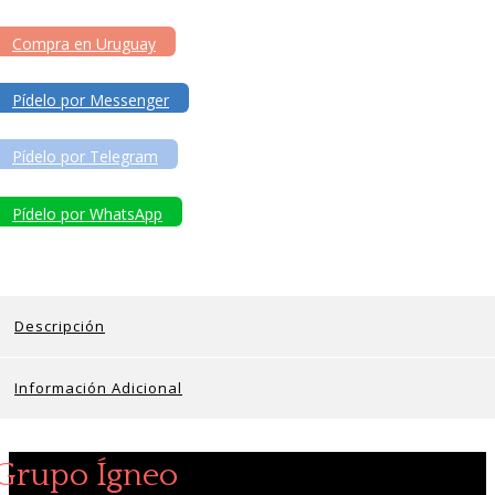
Compra en Uruguay
Pídelo por Messenger
Pídelo por Telegram
Pídelo por WhatsApp
Descripción
Información Adicional
Grupo Ígneo