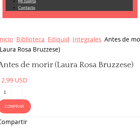
Mi cuenta
Contacto
Inicio
Biblioteca
Ediquid
Integrales
Antes de mo
(Laura Rosa Bruzzese)
Antes de morir (Laura Rosa Bruzzese)
12.99
USD
COMPRAR
Compartir