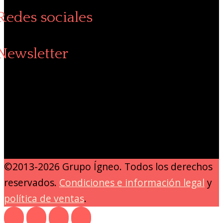
Redes sociales
Newsletter
©2013-2026 Grupo Ígneo. Todos los derechos
reservados.
Condiciones e información legal
y
política de ventas
.