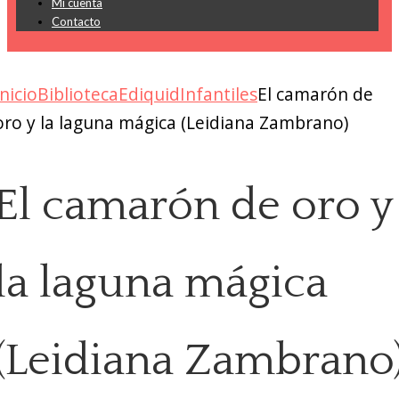
Mi cuenta
Contacto
Inicio
Biblioteca
Ediquid
Infantiles
El camarón de
oro y la laguna mágica (Leidiana Zambrano)
El camarón de oro y
la laguna mágica
(Leidiana Zambrano