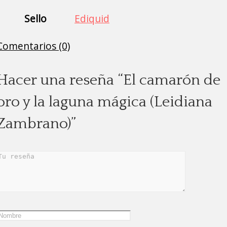
Sello
Ediquid
Comentarios (0)
Hacer una reseña “El camarón de
oro y la laguna mágica (Leidiana
Zambrano)”