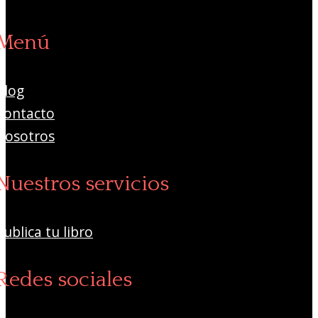
Menú
Blog
Contacto
Nosotros
Nuestros servicios
Publica tu libro
Redes sociales