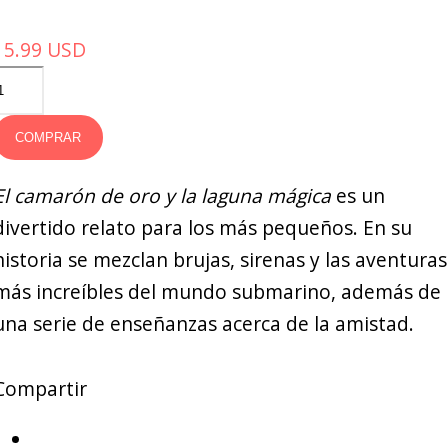
15.99
USD
COMPRAR
El camarón de oro y la laguna mágica
es un
divertido relato para los más pequeños. En su
historia se mezclan brujas, sirenas y las aventuras
más increíbles del mundo submarino, además de
una serie de enseñanzas acerca de la amistad.
Compartir