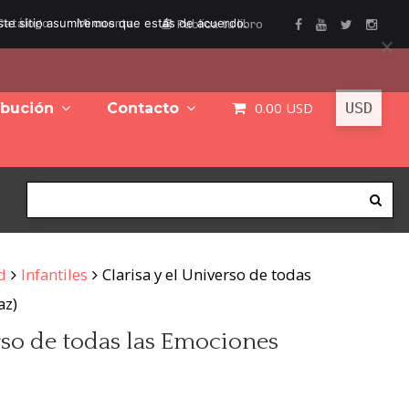
este sitio asumiremos que estás de acuerdo.
Catálogo
Mi cuenta
Publica tu libro
0.00
USD
ibución
Contacto
d
Infantiles
Clarisa y el Universo de todas
az)
erso de todas las Emociones