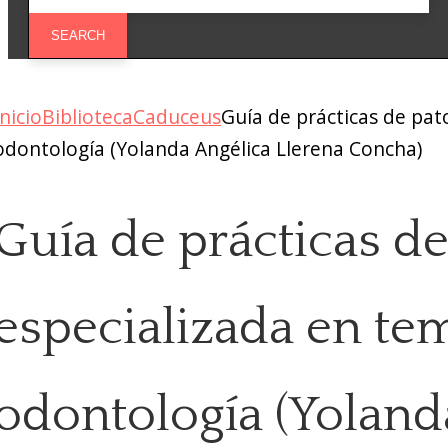
Inicio
Biblioteca
Caduceus
Guía de prácticas de pat
odontología (Yolanda Angélica Llerena Concha)
Guía de prácticas de
especializada en te
odontología (Yoland