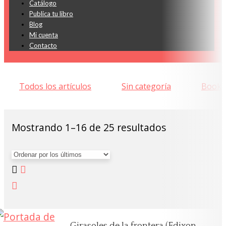
Catálogo
Publica tu libro
Blog
Mi cuenta
Contacto
Todos los artículos
Sin categoría
Bookt
Ordenado
Mostrando 1–16 de 25 resultados
por
los
últimos
Girasoles de la frontera (Edixon