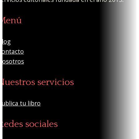
Menú
Blog
Contacto
Nosotros
Nuestros servicios
Publica tu libro
Redes sociales