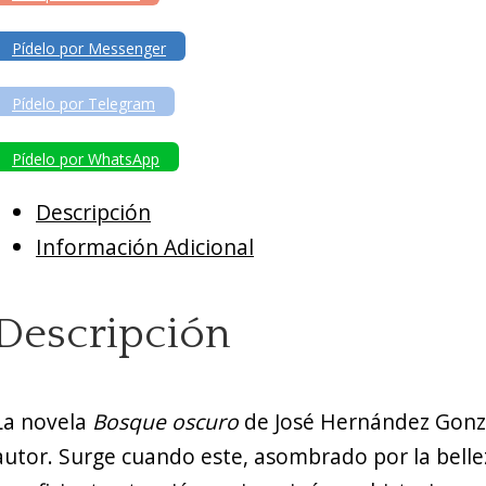
Pídelo por Messenger
Pídelo por Telegram
Pídelo por WhatsApp
Descripción
Información Adicional
Descripción
La novela
Bosque oscuro
de José Hernández Gonzál
autor. Surge cuando este, asombrado por la bellez