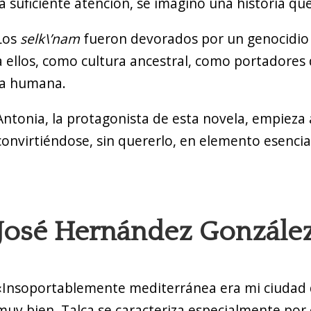
la suficiente atención, se imaginó una historia q
Los
selk\’nam
fueron devorados por un genocidio g
a ellos, como cultura ancestral, como portadores
la humana.
Antonia, la protagonista de esta novela, empieza
convirtiéndose, sin quererlo, en elemento esencia
José Hernández Gonzále
«Insoportablemente mediterránea era mi ciudad d
muy bien. Talca se caracteriza especialmente por 