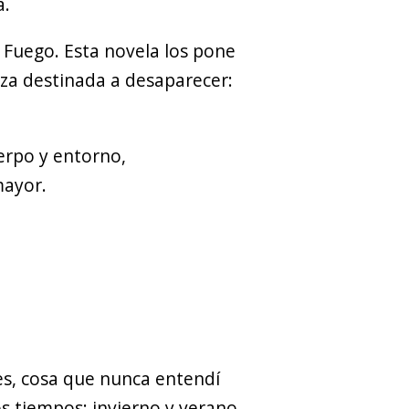
a.
 Fuego. Esta novela los pone
aza destinada a desaparecer:
erpo y entorno,
mayor.
es, cosa que nunca entendí
s tiempos: invierno y verano,