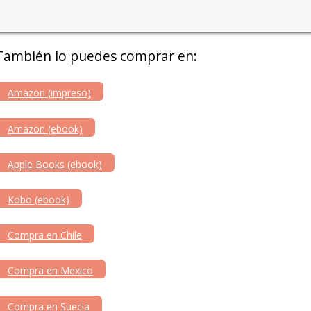
También lo puedes comprar en:
Amazon (impreso)
Amazon (ebook)
Apple Books (ebook)
Kobo (ebook)
Compra en Chile
Compra en Mexico
Compra en Suecia