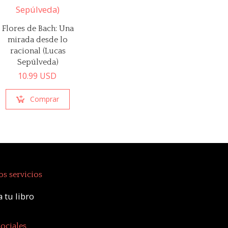
Flores de Bach: Una
mirada desde lo
racional (Lucas
Sepúlveda)
10.99
USD
Comprar
s servicios
 tu libro
ociales