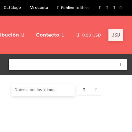
Catálogo
Mi cuenta
Publica tu libro
0.00
USD
ribución
Contacto