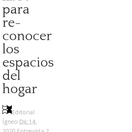
para
re-
conocer
los
espacios
del
hogar
Editorial
Ígneo
Dic 14,
2020
Entrevista
2