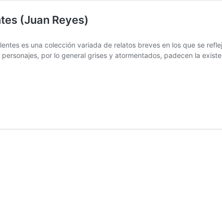
ntes (Juan Reyes)
ntes es una colección variada de relatos breves en los que se reflejan
personajes, por lo general grises y atormentados, padecen la existenc
tos
s
res
olentes
s)