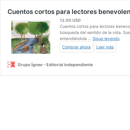
Cuentos cortos para lectores benevole
12.00
USD
Cuentos cortos para lectores benevole
búsqueda del sentido de la vida. Sus 
Cuen
entendiéndola …
Sigue leyendo
corto
Comprar ahora
Leer más
para
lecto
benev
Grupo Ígneo - Editorial independiente
(Juan
Reye