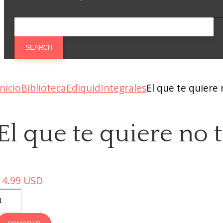
Inicio
Biblioteca
Ediquid
Integrales
El que te quiere 
El que te quiere no 
14.99
USD