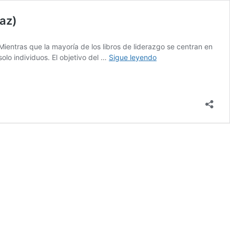
íaz)
Mientras que la mayoría de los libros de liderazgo se centran en
La
olo individuos. El objetivo del …
Sigue leyendo
estrategia
fundamental.
Cómo
desarrollar
líderes
en
su
organización(Gabriel
Díaz)